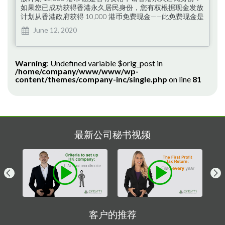
如果您已成功获得香港永久居民身份，您有权根据现金发放
计划从香港政府获得 10,000 港币免费现金——此免费现金是
为所有拥有香港永久居留权的人士提供的支持基金。 如果
June 12, 2020
您尚未申请永久居民身份，但您有资格申请，请立即联系我
们以获取进一步帮助。 哪些人有资格获得香港政府的现金
发放计划？ 第一个标准是该人必须年满 18 岁，并在 2021
年 3 月 31 日或之前成为香港永久居民。 符合条件的人需
Warning
: Undefined variable $orig_post in
/home/company/www/www/wp-
要： 有效的香港永久性居民身份证 (HKPIC)，即 2003 年 6
content/themes/company-inc/single.php
on line
81
月 23 日或之后签发的智能香港永久性居民身份证；或 根据
《人事登记规例》（第 199 章）…
最新公司秘书视频
客户的推荐