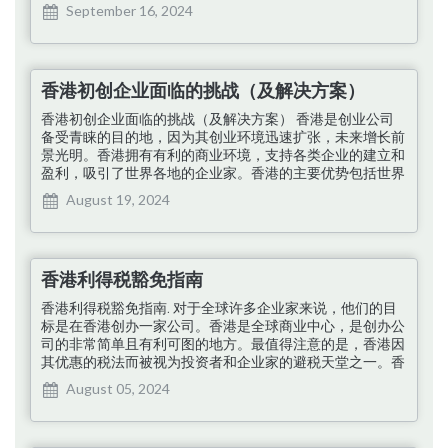
场所文化来帮助新企业。快速的互联网和一流的基础设施也
September 16, 2024
为香港的初创企业发展做出了贡献。 在香港充满活力的创
业生态系统中寻找市场前景需要适应。这座城市非常擅长融
入新兴趋势和技术。本文深入分析了香港的主要趋势、保持
竞争力的策略以及不断变化的创业生态系统。香港的创业环
香港初创企业面临的挑战（及解决方案）
境正在蓬勃发展，因此这可能是投资香港公司的好时机。为
了确保您了解所有内容并且不会错过任何重要内容，建议您
香港初创企业面临的挑战（及解决方案） 香港是创业公司
从头到尾阅读本文 …
备受青睐的目的地，因为其创业环境迅速扩张，未来增长前
景光明。香港拥有有利的商业环境，支持各类企业的建立和
盈利，吸引了世界各地的企业家。香港的主要优势包括世界
一流的基础设施、卓越的连通性、健全的法律体系和简单的
August 19, 2024
税收法规。这些因素共同使香港成为启动和扩大业务的理想
地点。 在香港创业面临着诸多挑战，例如资金限制、难以
聘请技术人员、生活成本高、竞争压力大和监管复杂等。本
文旨在全面应对这些挑战，提供成功应对这些挑战的指导，
香港利得税豁免指南
以确保在香港创业成功。 企业在香港面临的挑战 1. 获得资
金 获得资金是香港初创企业面临的重大挑战，对于启动和
香港利得税豁免指南. 对于全球许多企业家来说，他们的目
维持盈利业务至关重要。…
标是在香港创办一家公司。香港是全球商业中心，是创办公
司的非常简单且有利可图的地方。最值得注意的是，香港因
其优惠的税法而被视为投资者和企业家的避税天堂之一。香
港的利得税是对在该市就业、经营或商业所得征收的一种直
August 05, 2024
接税。在香港，公司需缴纳 8.25% 至 16.5% 的利得税。相比
之下，合伙企业和独资企业等非注册公司则为 15%。 香港
为在那里运营的公司提供许多税收减免。由于利得税豁免，