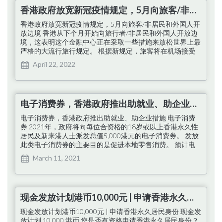
香港某些类别的收入和公司无需缴纳利得税。在香港，利得
香港政府放宽新冠疫情规定，5月向旅客/非居民和外国人开放边境
税豁免通常用于促进经济扩张、帮助小型企业、促进研发和
吸引外资。您需要了解有关利得税豁免的所有信息。…
香港政府放宽新冠疫情规定，5月向旅客/非居民和外国人开
放边境 香港从下个月开始向旅行者/非居民和外国人开放边
境，这表明这个金融中心正在采取一些措施来放松世界上最
严格的大流行旅行规定。 根据新规定，旅客将在机场接受
新冠病毒快速检测，阴性者可前往指定隔离酒店住 7 天。
April 22, 2022
香港也在放宽暂停航线的规定，称如果有五名乘客在抵达时
检测呈阳性，则暂停将生效，高于之前的三名。 政府表
示，它知道有意见认为旧方法“过于苛刻，导致不同路线暂
停，并容易扰乱人们返港的行程”。 航空公司和旅客对航班
电子消费券，香港政府推出助就业、助企业措施
暂停规则感到沮丧，这可能导致任何航线暂停。 超过 10 条
航线现已暂停，包括国泰航空、阿联酋航空和卡塔尔航空的
电子消费券，香港政府推出助就业、助企业措施 电子消费
航线。…
券 2021年，政府将向每位合资格的18岁或以上香港永久性
居民及新来港人士派发总值5,000港元的电子消费券。 发放
此类电子消费券的主要目的是促进本地零售消费。 预计电
子消费券将惠及720万人。 企业 百分百担保低息企业贷款申
March 11, 2021
请期延长至2021年底，贷款上限增至600万港元，还款期及
还款宽限期延长。 2021/2022年度商业登记费获豁免，惠及
150万商户。 2020/2021课税年度利得税减免100%，上限
为10,000港元，预计惠及128,000个商户。 合资格政府物业
现金发放计划港币10,000元 | 申请香港永久居民身份
租户及合资格地政总署短期租约及豁免租户可获75%租金或
费用宽免，宽免将于2021年4月起生效，…
现金发放计划港币10,000元 | 申请香港永久居民身份 现金发
放计划 10,000 港币 您是否有资格申请香港永久居民身份？