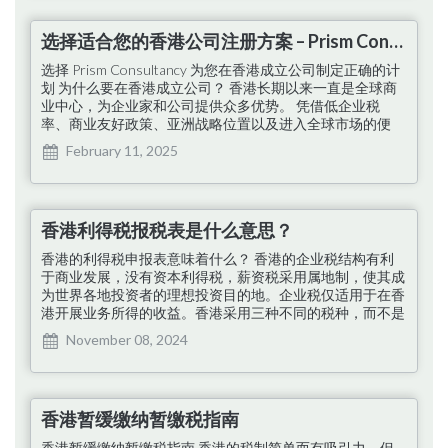
的主要变化 重视数字解决方案 税务局鼓励纳税人使用“税务
易”系统 …
选择适合您的香港公司注册方案 – Prism Consultancy
选择 Prism Consultancy 为您在香港成立公司制定正确的计
划 为什么要在香港成立公司？ 香港长期以来一直是全球商
业中心，为企业家和公司提供众多优势。 凭借低企业税
率、商业友好政策、亚洲战略位置以及进入全球市场的便
利，香港仍然是成立公司的主要目的地。 在当今快速发展
February 11, 2025
的经济中，在香港成立公司可提供扩展国际业务所需的灵活
性和可信度。 为什么选择 Prism Consultancy？ 在香港成立
公司可能具有挑战性，尤其是……
香港利得税报税表是什么意思？
香港的利得税申报表意味着什么？ 香港的企业税结构有利
于商业发展，没有资本利得税，薪资税采用属地制，使其成
为世界各地投资者的理想投资目的地。企业税仅适用于在香
港开展业务所得的收益。香港采用三种不同的税种，而不是
单一的所得税： 薪俸税： 您的净应课税收入（即您的应评
November 08, 2024
税收入减去任何个人扣除和免税额）决定了该税项。扣除后
的应评税收入税率为固定的 15% 或 2% 至 17% 之间的某个
范围，以较低者为准。 利得税： 香港的非法人公司享有两
级税制的优势。任何超过 200 万港币的利润均需缴纳 15%
香港暂缓缴纳暂缴税指南
的普通税，首 200 万港币的利润需缴纳 7.5% 的减免税率。
物业税： 租金收入需缴纳 20% 标准扣除额后的固定 15% 的
香港暂缓缴纳暂缴税指南 香港的税制简单而有吸引力，但