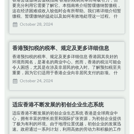
税。 每种税款均单独计算。如果个人入息课税能结合所有
要充分利用它需要了解它。本指南将介绍暂缓缴纳暂缴税，
收入或损失来源，从而带来更多好处，…
这在经济困难或收入较低时会有所帮助。我们将详细介绍暂
缴税、暂缓缴纳的益处以及如何有效地处理这一过程。 什
么是暂缴税？ 根据前一年的收入，香港的暂缴税制度允许
October 28, 2024
在一年中的任何时间支付预计的税款。当需要报税时，税务
局 (IRD) 会通过逐步征收税款来帮助防止一次性支付大笔税
款。薪俸税和暂缴薪俸税通常分两期缴纳：4 月前缴纳
25%，1 月前缴纳 75%，至少需要缴纳 9 个月的收入。这一
香港预扣税的税率、规定及更多详细信息
制度使纳税人的年终税款可控，同时产生稳定的政府收入。
少缴或逾期缴纳将被处以罚款。 谁需要缴纳暂缴税？ 暂缴
香港预扣税的税率、规定及更多详细信息 香港因其良好的
税适用于香港的两大税种：薪俸税及利得税 …
环境而闻名，是著名的商业中心。然而，香港的税法可能会
令人困惑，尤其是在涉及非居民的收入时。了解预扣税至关
重要，因为它们适用于香港企业向非居民支付的款项。 什
么是预扣税？ 预扣税是一种预先征收某些类型收入税款的
October 24, 2024
方式。. 预扣税不同于常规所得税，它要求付款人在收入来
源处预扣一部分款项，并代表收款人将其提交给政府。在香
港，这适用于公司向非居民支付特许权使用费或服务费的情
况。根据收入类型和商定的付款期，扣除的金额（通常是付
适应香港不断发展的初创企业生态系统
款的一定百分比）将发送给税务局，作为非居民未来纳税义
务的首付款。 预扣税和所得税 在香港，预扣税是第一种征
适应香港不断发展的初创企业生态系统 香港是全球商业中
税方式。它有时可以平衡非居民收款人的最终应纳税额，这
心，拥有丰富的增长前景和国际扩张资源，为初创企业提供
取决于税额、申报状态和税收抵免。…
了极为有利的环境。由于地理位置优越，初创企业的发展迅
速。政府通过一系列计划，利用高效的劳动力和积极的工作