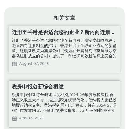
相关文章
迁册至香港是否适合您的企业？新内向迁册制度的战略概述
迁册至香港是否适合您的企业？新内向迁册制度战略概述：
随着内向迁册制度的推出，香港开启了全球企业流动的新篇
章。这项新政策为离岸公司（例如在开曼群岛或英属维尔京
群岛注册成立的公司）提供了一种经济高效且法律上安全的
途径，使其能够重新注册为在香港注册成立的实体，而不会
August 07, 2025
丧失其法律身份或影响业务连续性。为何考虑迁册至香
港？…
税务申报创新综合概述
税务申报创新综合概述 香港优化2024-25年度报税流程 香
港正采取重大举措，推进报税系统现代化，使纳税人更轻松
地履行纳税义务。香港税务局 (IRD) 宣布，将在 2024-25 课
税年度发放约 23 万份 利得税报税表、12 万份 物业税报税
表和 33 万份雇主报税表。此外，个人纳税人预计将于 5 月
April 16, 2025
2 日 发放 266 万份 报税表。 此举标志着税务合规向数字化
迈进的重大转变，为纳税人提供了新的机遇。 纳税申报人