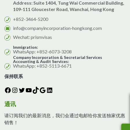
Address: Suite 1404, Tung Wai Commercial Building,
109-111 Gloucester Road, Wanchai, Hong Kong
+852-3464-5200
info@companyincorporation-hongkong.com
Wechat: prismvisas
Immigration:
WhatsApp: +852-6073-3208
Company Incorporation & Secretarial Services
Accounting & Audit Services:
WhatsApp: +852-5113-6671
保持联系
Facebook
Instagram
Twitter
YouTube
TikTok
Google
LinkedIn
通讯
请订阅我们的最新消息，我们会通过电邮给你发送独家优惠
销售！